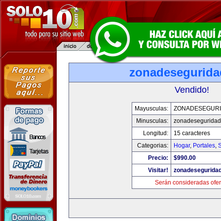
zonadesegurid
Vendido!
Mayusculas:
ZONADESEGUR
Minusculas:
zonadesegurida
Longitud:
15 caracteres
Categorias:
Hogar
,
Portales
,
Precio:
$990.00
Visitar!
zonadesegurida
Serán consideradas ofer