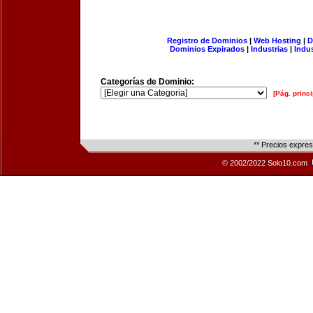
Registro de Dominios
|
Web Hosting
|
D
Dominios Expirados
|
Industrias
|
Indu
Categorías de Dominio:
[Pág. princi
** Precios expre
© 2002/2022 Solo10.com