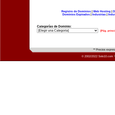
Registro de Dominios
|
Web Hosting
|
D
Dominios Expirados
|
Industrias
|
Indu
Categorías de Dominio:
[Pág. princi
** Precios expre
© 2002/2022 Solo10.com