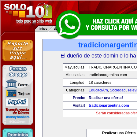
tradicionargent
El dueño de este dominio lo ha
Mayusculas:
TRADICIONARGENTINA.C
Minusculas:
tradicionargentina.com
Longitud:
18 caracteres
Categorias:
EducaciÃ³n
,
Sociedad
,
Telev
Precio:
Realizar una oferta!
Visitar!
tradicionargentina.com
Serán consideradas ofer
Realizar una Oferta