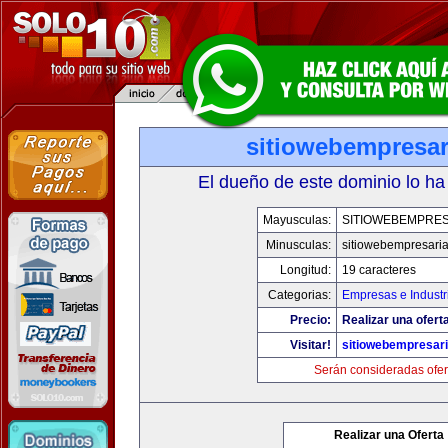
sitiowebempresar
El dueño de este dominio lo ha
Mayusculas:
SITIOWEBEMPRES
Minusculas:
sitiowebempresaria
Longitud:
19 caracteres
Categorias:
Empresas e Industr
Precio:
Realizar una oferta
Visitar!
sitiowebempresari
Serán consideradas ofer
Realizar una Oferta