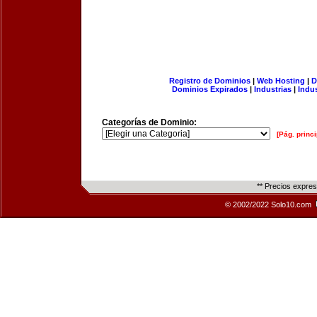
Registro de Dominios
|
Web Hosting
|
D
Dominios Expirados
|
Industrias
|
Indu
Categorías de Dominio:
[Pág. princi
** Precios expre
© 2002/2022 Solo10.com