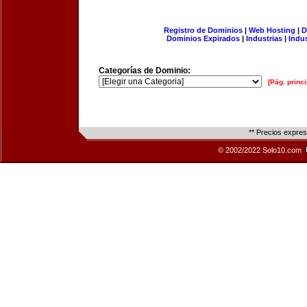
Registro de Dominios
|
Web Hosting
|
D
Dominios Expirados
|
Industrias
|
Indu
Categorías de Dominio:
[Pág. princi
** Precios expre
© 2002/2022 Solo10.com