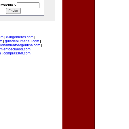
Ofrecido $
om
|
e-ingenieros.com
|
om
|
guiadeblumenau.com
|
cionamientoargentina.com
|
amientoecuador.com
|
m
|
compras360.com
|