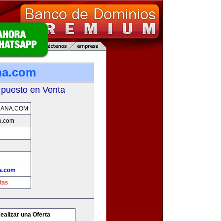
na.com
 puesto en Venta
DANA.COM
a.com
a.com
tas
ealizar una Oferta