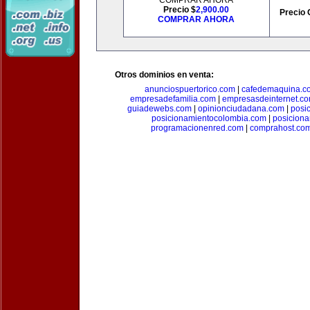
COMPRAR AHORA
Precio $
2,900.00
Precio 
COMPRAR AHORA
Otros dominios en venta:
anunciospuertorico.com
|
cafedemaquina.c
empresadefamilia.com
|
empresasdeinternet.c
guiadewebs.com
|
opinionciudadana.com
|
posi
posicionamientocolombia.com
|
posicion
programacionenred.com
|
comprahost.co