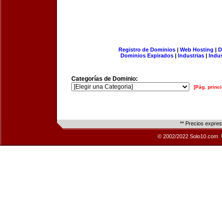
Registro de Dominios
|
Web Hosting
|
D
Dominios Expirados
|
Industrias
|
Indu
Categorías de Dominio:
[Pág. princi
** Precios expre
© 2002/2022 Solo10.com