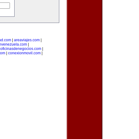
ud.com
|
areaviajes.com
|
nvenezuela.com
|
|
oficinasdenegocios.com
|
com
|
conexionmovil.com
|