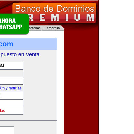
.com
 puesto en Venta
OM
Ã³n y Noticias
!
tas