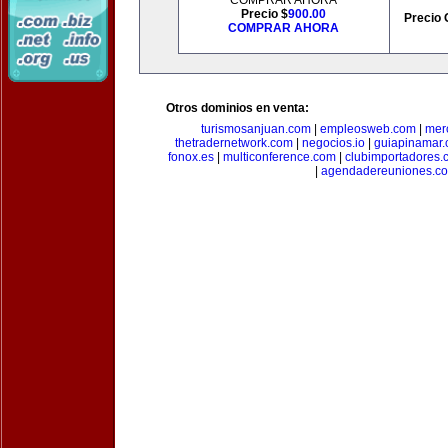
COMPRAR AHORA
Precio $
900.00
Precio 
COMPRAR AHORA
Otros dominios en venta:
turismosanjuan.com
|
empleosweb.com
|
mer
thetradernetwork.com
|
negocios.io
|
guiapinamar
fonox.es
|
multiconference.com
|
clubimportadores.
|
agendadereuniones.c