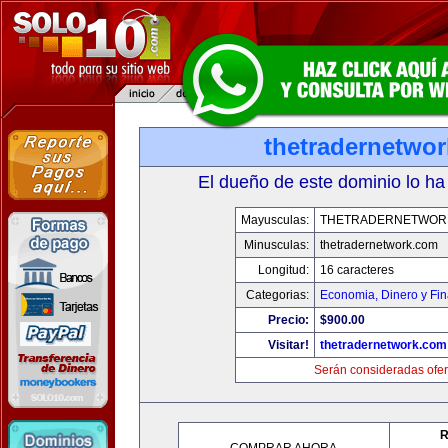
thetradernetwo
El dueño de este dominio lo ha
Mayusculas:
THETRADERNETWOR
Minusculas:
thetradernetwork.com
Longitud:
16 caracteres
Categorias:
Economia, Dinero y Fi
Precio:
$900.00
Visitar!
thetradernetwork.com
Serán consideradas ofer
R