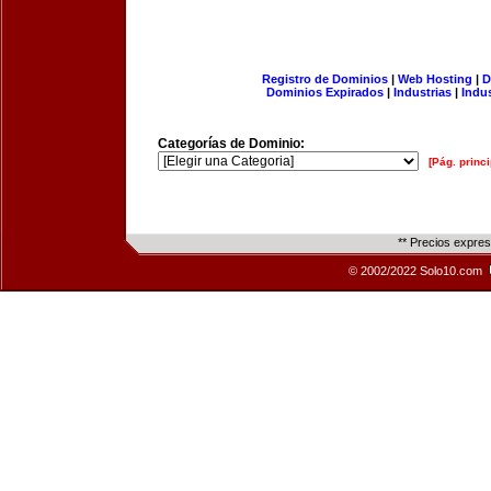
Registro de Dominios
|
Web Hosting
|
D
Dominios Expirados
|
Industrias
|
Indu
Categorías de Dominio:
[Pág. princi
** Precios expre
© 2002/2022 Solo10.com